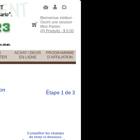
Bienvenue visiteur -
Ouvrir une session
Mon Panier:
(0) Produits - $ 0.00
S
ACHAT / DEVIS
PROGRAMMME
TER
EN LIGNE
D’AFFILIATION
lon
Étape 1 de 3
Compléter les champs
de texte ci-dessous.