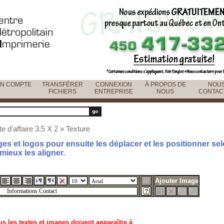
N COMPTE
TRANSFÉRER
CONNEXION
À PROPOS DE
NOU
FICHIERS
ENTREPRISE
NOUS
CONTAC
e d'affaire 3.5 X 2
»
Texture
es et logos pour ensuite les déplacer et les positionner se
 mieux les aligner.
Ajouter Image
us les textes et images doivent apparaître à