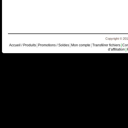
Copyright © 2010
Accueil / Produits
Promotions / Soldes
Mon compte
Transférer fichiers
Con
d’affiliation