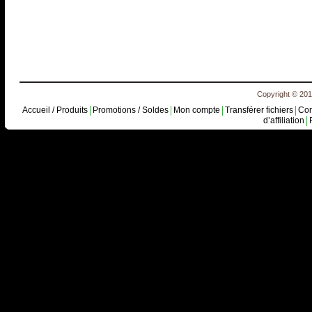
Copyright © 2010
Accueil / Produits
Promotions / Soldes
Mon compte
Transférer fichiers
Con
d’affiliation